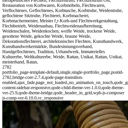
therapeutisches Flechten, Flechtzentrum, Flechtzentrum Ost,
Restauration von Korbwaren, Korbmöbeln, Flechtwaren,
Verflochtenes, Geflochtenes, Korbtasche, Korbtruhe, Weidentruhe,
geflochtene Sitztruhe, Flechterei, Korbmacherei,
Korbmachermeister, Meister f¸r Korb-und Flechtwerkgestaltung,
Flechtbetrieb, Weidenanbau, Flechtweidenaufbereitung,
Weidenschalen, Weidenkochen, weiﬂe Weide, trockene Weide,
gesottene Weide, gekochte Weide, braune Weide,
Dekorationsflechterei, architektonisches Flechten, Kunsthandwerk,
Kunsthandwerkermärkte, Bundesinnungsverband,
Handgeflochtenes, Tradition, Urhandwerk, Immaterielles
Kulturerbe, Weltkulturerbe, Weide, Rattan, Unikat, Rattan, Unikat,
meisterhand, Ratan,
2782
portfolio_page-template-default,single,single-portfolio_page,postid-
2782,bridge-core-2.7.4,qode-page-transition-
enabled,ajax_fade,page_not_loaded,,no_animation_on_touch,qode_g
content-sidebar-responsive,qode-child-theme-ver-1.0.0,qode-theme-
ver-25.9,qode-theme-bridge,qode_header_in_grid,wpb-js-composer
js-comp-ver-6.10.0,vc_responsive