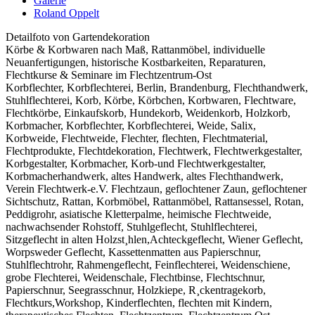
Galerie
Roland Oppelt
Detailfoto von Gartendekoration
Körbe & Korbwaren nach Maß, Rattanmöbel, individuelle
Neuanfertigungen, historische Kostbarkeiten, Reparaturen,
Flechtkurse & Seminare im Flechtzentrum-Ost
Korbflechter, Korbflechterei, Berlin, Brandenburg, Flechthandwerk,
Stuhlflechterei, Korb, Körbe, Körbchen, Korbwaren, Flechtware,
Flechtkörbe, Einkaufskorb, Hundekorb, Weidenkorb, Holzkorb,
Korbmacher, Korbflechter, Korbflechterei, Weide, Salix,
Korbweide, Flechtweide, Flechter, flechten, Flechtmaterial,
Flechtprodukte, Flechtdekoration, Flechtwerk, Flechtwerkgestalter,
Korbgestalter, Korbmacher, Korb-und Flechtwerkgestalter,
Korbmacherhandwerk, altes Handwerk, altes Flechthandwerk,
Verein Flechtwerk-e.V. Flechtzaun, geflochtener Zaun, geflochtener
Sichtschutz, Rattan, Korbmöbel, Rattanmöbel, Rattansessel, Rotan,
Peddigrohr, asiatische Kletterpalme, heimische Flechtweide,
nachwachsender Rohstoff, Stuhlgeflecht, Stuhlflechterei,
Sitzgeflecht in alten Holzst¸hlen,Achteckgeflecht, Wiener Geflecht,
Worpsweder Geflecht, Kassettenmatten aus Papierschnur,
Stuhlflechtrohr, Rahmengeflecht, Feinflechterei, Weidenschiene,
grobe Flechterei, Weidenschale, Flechtbinse, Flechtschnur,
Papierschnur, Seegrasschnur, Holzkiepe, R¸ckentragekorb,
Flechtkurs,Workshop, Kinderflechten, flechten mit Kindern,