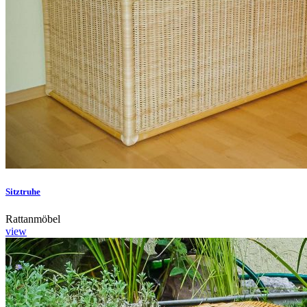
Sitztruhe
Rattanmöbel
view