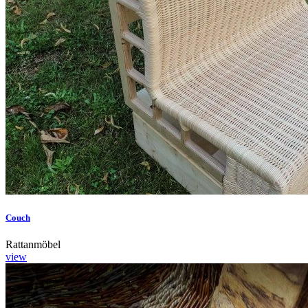
Couch
Rattanmöbel
view