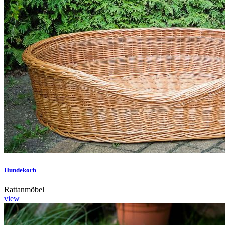
Hundekorb
Rattanmöbel
view