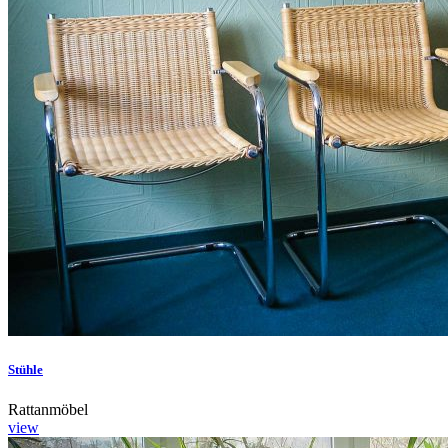
Stühle
Rattanmöbel
view