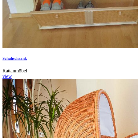
Schuhschrank
Rattanmöbel
view