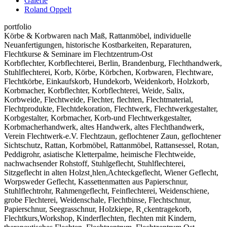
Galerie
Roland Oppelt
portfolio
Körbe & Korbwaren nach Maß, Rattanmöbel, individuelle
Neuanfertigungen, historische Kostbarkeiten, Reparaturen,
Flechtkurse & Seminare im Flechtzentrum-Ost
Korbflechter, Korbflechterei, Berlin, Brandenburg, Flechthandwerk,
Stuhlflechterei, Korb, Körbe, Körbchen, Korbwaren, Flechtware,
Flechtkörbe, Einkaufskorb, Hundekorb, Weidenkorb, Holzkorb,
Korbmacher, Korbflechter, Korbflechterei, Weide, Salix,
Korbweide, Flechtweide, Flechter, flechten, Flechtmaterial,
Flechtprodukte, Flechtdekoration, Flechtwerk, Flechtwerkgestalter,
Korbgestalter, Korbmacher, Korb-und Flechtwerkgestalter,
Korbmacherhandwerk, altes Handwerk, altes Flechthandwerk,
Verein Flechtwerk-e.V. Flechtzaun, geflochtener Zaun, geflochtener
Sichtschutz, Rattan, Korbmöbel, Rattanmöbel, Rattansessel, Rotan,
Peddigrohr, asiatische Kletterpalme, heimische Flechtweide,
nachwachsender Rohstoff, Stuhlgeflecht, Stuhlflechterei,
Sitzgeflecht in alten Holzst¸hlen,Achteckgeflecht, Wiener Geflecht,
Worpsweder Geflecht, Kassettenmatten aus Papierschnur,
Stuhlflechtrohr, Rahmengeflecht, Feinflechterei, Weidenschiene,
grobe Flechterei, Weidenschale, Flechtbinse, Flechtschnur,
Papierschnur, Seegrasschnur, Holzkiepe, R¸ckentragekorb,
Flechtkurs,Workshop, Kinderflechten, flechten mit Kindern,