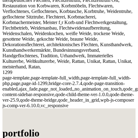
therapeutisches Flechten, Flechtzentrum, Flechtzentrum Ost,
Restauration von Korbwaren, Korbmöbeln, Flechtwaren,
Verflochtenes, Geflochtenes, Korbtasche, Korbtruhe, Weidentruhe,
geflochtene Sitztruhe, Flechterei, Korbmacherei,
Korbmachermeister, Meister f¸r Korb-und Flechtwerkgestaltung,
Flechtbetrieb, Weidenanbau, Flechtweidenaufbereitung,
Weidenschalen, Weidenkochen, weiﬂe Weide, trockene Weide,
gesottene Weide, gekochte Weide, braune Weide,
Dekorationsflechterei, architektonisches Flechten, Kunsthandwerk,
Kunsthandwerkermärkte, Bundesinnungsverband,
Handgeflochtenes, Tradition, Urhandwerk, Immaterielles
Kulturerbe, Weltkulturerbe, Weide, Rattan, Unikat, Rattan, Unikat,
meisterhand, Ratan,
1299
page-template,page-template-full_width,page-template-full_width-
php,page,page-id-1299,bridge-core-2.7.4,qode-page-transition-
enabled,ajax_fade,page_not_loaded,,no_animation_on_touch,qode_g
content-sidebar-responsive,qode-child-theme-ver-1.0.0,qode-theme-
ver-25.9,qode-theme-bridge,qode_header_in_grid,wpb-js-composer
js-comp-ver-6.10.0,vc_responsive
portfolio