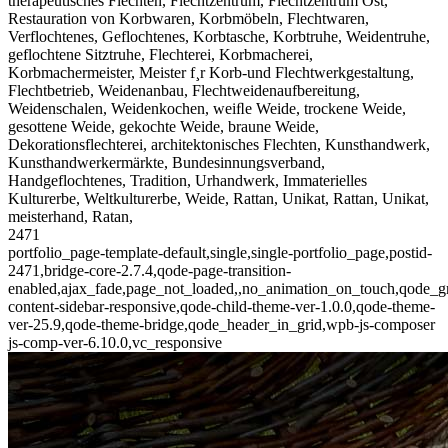
therapeutisches Flechten, Flechtzentrum, Flechtzentrum Ost,
Restauration von Korbwaren, Korbmöbeln, Flechtwaren,
Verflochtenes, Geflochtenes, Korbtasche, Korbtruhe, Weidentruhe,
geflochtene Sitztruhe, Flechterei, Korbmacherei,
Korbmachermeister, Meister f¸r Korb-und Flechtwerkgestaltung,
Flechtbetrieb, Weidenanbau, Flechtweidenaufbereitung,
Weidenschalen, Weidenkochen, weiﬂe Weide, trockene Weide,
gesottene Weide, gekochte Weide, braune Weide,
Dekorationsflechterei, architektonisches Flechten, Kunsthandwerk,
Kunsthandwerkermärkte, Bundesinnungsverband,
Handgeflochtenes, Tradition, Urhandwerk, Immaterielles
Kulturerbe, Weltkulturerbe, Weide, Rattan, Unikat, Rattan, Unikat,
meisterhand, Ratan,
2471
portfolio_page-template-default,single,single-portfolio_page,postid-
2471,bridge-core-2.7.4,qode-page-transition-
enabled,ajax_fade,page_not_loaded,,no_animation_on_touch,qode_g
content-sidebar-responsive,qode-child-theme-ver-1.0.0,qode-theme-
ver-25.9,qode-theme-bridge,qode_header_in_grid,wpb-js-composer
js-comp-ver-6.10.0,vc_responsive