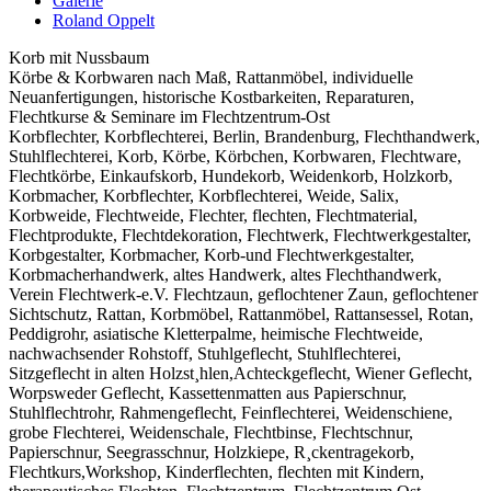
Galerie
Roland Oppelt
Korb mit Nussbaum
Körbe & Korbwaren nach Maß, Rattanmöbel, individuelle
Neuanfertigungen, historische Kostbarkeiten, Reparaturen,
Flechtkurse & Seminare im Flechtzentrum-Ost
Korbflechter, Korbflechterei, Berlin, Brandenburg, Flechthandwerk,
Stuhlflechterei, Korb, Körbe, Körbchen, Korbwaren, Flechtware,
Flechtkörbe, Einkaufskorb, Hundekorb, Weidenkorb, Holzkorb,
Korbmacher, Korbflechter, Korbflechterei, Weide, Salix,
Korbweide, Flechtweide, Flechter, flechten, Flechtmaterial,
Flechtprodukte, Flechtdekoration, Flechtwerk, Flechtwerkgestalter,
Korbgestalter, Korbmacher, Korb-und Flechtwerkgestalter,
Korbmacherhandwerk, altes Handwerk, altes Flechthandwerk,
Verein Flechtwerk-e.V. Flechtzaun, geflochtener Zaun, geflochtener
Sichtschutz, Rattan, Korbmöbel, Rattanmöbel, Rattansessel, Rotan,
Peddigrohr, asiatische Kletterpalme, heimische Flechtweide,
nachwachsender Rohstoff, Stuhlgeflecht, Stuhlflechterei,
Sitzgeflecht in alten Holzst¸hlen,Achteckgeflecht, Wiener Geflecht,
Worpsweder Geflecht, Kassettenmatten aus Papierschnur,
Stuhlflechtrohr, Rahmengeflecht, Feinflechterei, Weidenschiene,
grobe Flechterei, Weidenschale, Flechtbinse, Flechtschnur,
Papierschnur, Seegrasschnur, Holzkiepe, R¸ckentragekorb,
Flechtkurs,Workshop, Kinderflechten, flechten mit Kindern,