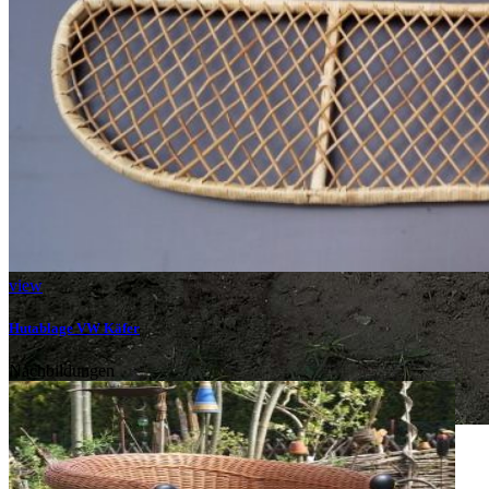
view
Hutablage VW Käfer
Nachbildungen