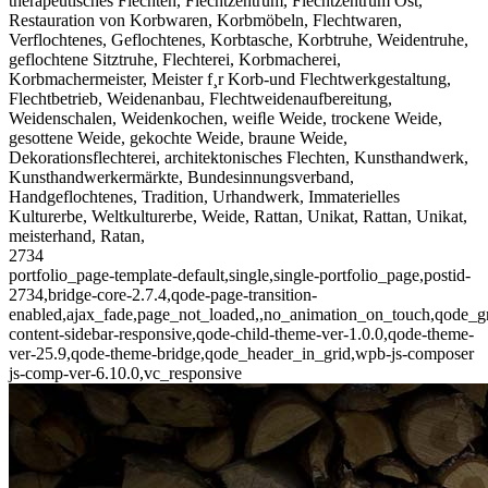
therapeutisches Flechten, Flechtzentrum, Flechtzentrum Ost,
Restauration von Korbwaren, Korbmöbeln, Flechtwaren,
Verflochtenes, Geflochtenes, Korbtasche, Korbtruhe, Weidentruhe,
geflochtene Sitztruhe, Flechterei, Korbmacherei,
Korbmachermeister, Meister f¸r Korb-und Flechtwerkgestaltung,
Flechtbetrieb, Weidenanbau, Flechtweidenaufbereitung,
Weidenschalen, Weidenkochen, weiﬂe Weide, trockene Weide,
gesottene Weide, gekochte Weide, braune Weide,
Dekorationsflechterei, architektonisches Flechten, Kunsthandwerk,
Kunsthandwerkermärkte, Bundesinnungsverband,
Handgeflochtenes, Tradition, Urhandwerk, Immaterielles
Kulturerbe, Weltkulturerbe, Weide, Rattan, Unikat, Rattan, Unikat,
meisterhand, Ratan,
2734
portfolio_page-template-default,single,single-portfolio_page,postid-
2734,bridge-core-2.7.4,qode-page-transition-
enabled,ajax_fade,page_not_loaded,,no_animation_on_touch,qode_g
content-sidebar-responsive,qode-child-theme-ver-1.0.0,qode-theme-
ver-25.9,qode-theme-bridge,qode_header_in_grid,wpb-js-composer
js-comp-ver-6.10.0,vc_responsive