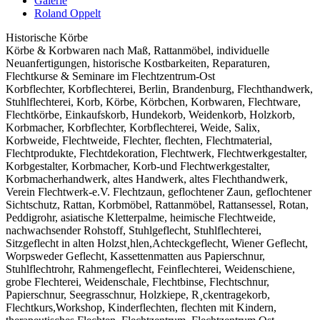
Galerie
Roland Oppelt
Historische Körbe
Körbe & Korbwaren nach Maß, Rattanmöbel, individuelle
Neuanfertigungen, historische Kostbarkeiten, Reparaturen,
Flechtkurse & Seminare im Flechtzentrum-Ost
Korbflechter, Korbflechterei, Berlin, Brandenburg, Flechthandwerk,
Stuhlflechterei, Korb, Körbe, Körbchen, Korbwaren, Flechtware,
Flechtkörbe, Einkaufskorb, Hundekorb, Weidenkorb, Holzkorb,
Korbmacher, Korbflechter, Korbflechterei, Weide, Salix,
Korbweide, Flechtweide, Flechter, flechten, Flechtmaterial,
Flechtprodukte, Flechtdekoration, Flechtwerk, Flechtwerkgestalter,
Korbgestalter, Korbmacher, Korb-und Flechtwerkgestalter,
Korbmacherhandwerk, altes Handwerk, altes Flechthandwerk,
Verein Flechtwerk-e.V. Flechtzaun, geflochtener Zaun, geflochtener
Sichtschutz, Rattan, Korbmöbel, Rattanmöbel, Rattansessel, Rotan,
Peddigrohr, asiatische Kletterpalme, heimische Flechtweide,
nachwachsender Rohstoff, Stuhlgeflecht, Stuhlflechterei,
Sitzgeflecht in alten Holzst¸hlen,Achteckgeflecht, Wiener Geflecht,
Worpsweder Geflecht, Kassettenmatten aus Papierschnur,
Stuhlflechtrohr, Rahmengeflecht, Feinflechterei, Weidenschiene,
grobe Flechterei, Weidenschale, Flechtbinse, Flechtschnur,
Papierschnur, Seegrasschnur, Holzkiepe, R¸ckentragekorb,
Flechtkurs,Workshop, Kinderflechten, flechten mit Kindern,