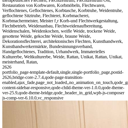
therapeutisches Flechten, Flechtzentrum, Flechtzentrum Ost,
Restauration von Korbwaren, Korbmöbeln, Flechtwaren,
Verflochtenes, Geflochtenes, Korbtasche, Korbtruhe, Weidentruhe,
geflochtene Sitztruhe, Flechterei, Korbmacherei,
Korbmachermeister, Meister f¸r Korb-und Flechtwerkgestaltung,
Flechtbetrieb, Weidenanbau, Flechtweidenaufbereitung,
Weidenschalen, Weidenkochen, weiﬂe Weide, trockene Weide,
gesottene Weide, gekochte Weide, braune Weide,
Dekorationsflechterei, architektonisches Flechten, Kunsthandwerk,
Kunsthandwerkermärkte, Bundesinnungsverband,
Handgeflochtenes, Tradition, Urhandwerk, Immaterielles
Kulturerbe, Weltkulturerbe, Weide, Rattan, Unikat, Rattan, Unikat,
meisterhand, Ratan,
2626
portfolio_page-template-default,single,single-portfolio_page,postid-
2626,bridge-core-2.7.4,qode-page-transition-
enabled,ajax_fade,page_not_loaded,,no_animation_on_touch,qode_g
content-sidebar-responsive,qode-child-theme-ver-1.0.0,qode-theme-
ver-25.9,qode-theme-bridge,qode_header_in_grid,wpb-js-composer
js-comp-ver-6.10.0,vc_responsive