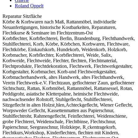
Galerie
Roland Oppelt
Reparatur Sitzfläche
Körbe & Korbwaren nach Maß, Rattanmöbel, individuelle
Neuanfertigungen, historische Kostbarkeiten, Reparaturen,
Flechtkurse & Seminare im Flechtzentrum-Ost
Korbflechter, Korbflechterei, Berlin, Brandenburg, Flechthandwerk,
Stuhlflechterei, Korb, Körbe, Körbchen, Korbwaren, Flechtware,
Flechtkörbe, Einkaufskorb, Hundekorb, Weidenkorb, Holzkorb,
Korbmacher, Korbflechter, Korbflechterei, Weide, Salix,
Korbweide, Flechtweide, Flechter, flechten, Flechtmaterial,
Flechtprodukte, Flechtdekoration, Flechtwerk, Flechtwerkgestalter,
Korbgestalter, Korbmacher, Korb-und Flechtwerkgestalter,
Korbmacherhandwerk, altes Handwerk, altes Flechthandwerk,
Verein Flechtwerk-e.V. Flechtzaun, geflochtener Zaun, geflochtener
Sichtschutz, Rattan, Korbmöbel, Rattanmöbel, Rattansessel, Rotan,
Peddigrohr, asiatische Kletterpalme, heimische Flechtweide,
nachwachsender Rohstoff, Stuhlgeflecht, Stuhlflechterei,
Sitzgeflecht in alten Holzst¸hlen,Achteckgeflecht, Wiener Geflecht,
Worpsweder Geflecht, Kassettenmatten aus Papierschnur,
Stuhlflechtrohr, Rahmengeflecht, Feinflechterei, Weidenschiene,
grobe Flechterei, Weidenschale, Flechtbinse, Flechtschnur,
Papierschnur, Seegrasschnur, Holzkiepe, R¸ckentragekorb,
Flechtkurs,Workshop, Kinderflechten, flechten mit Kindern,